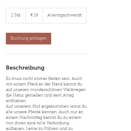
19
Euro
2 Std.
2
€ 19
Allentsgschwendt
S
t
d
.
Buchung anfragen
Beschreibung
Es muss nicht immer Reiten sein. Auch
mit einem Pferd an der Hand kannst du
auf unseren wunderschönen Waldwegen
die Natur genießen und dem Alltag
entfliehen.
Auf unserem Hof angekommen lernst du
alle unsere Pferde kennen. Auch nur an
einem Nachmittag kannst du zu einem
von ihnen eine tolle Verbindung
aufbauen. Lerne zu Führen und zu