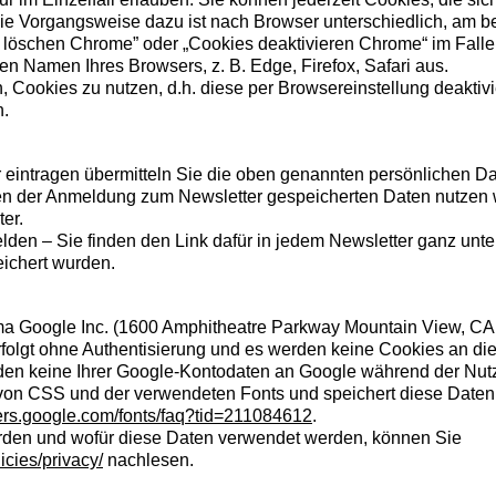
ie Vorgangsweise dazu ist nach Browser unterschiedlich, am be
 löschen Chrome” oder „Cookies deaktivieren Chrome“ im Fall
 Namen Ihres Browsers, z. B. Edge, Firefox, Safari aus.
n, Cookies zu nutzen, d.h. diese per Browsereinstellung deakt
n.
r eintragen übermitteln Sie die oben genannten persönlichen D
en der Anmeldung zum Newsletter gespeicherten Daten nutzen w
er.
lden – Sie finden den Link dafür in jedem Newsletter ganz unten
ichert wurden.
ma Google Inc. (1600 Amphitheatre Parkway Mountain View, CA
olgt ohne Authentisierung und es werden keine Cookies an die
den keine Ihrer Google-Kontodaten an Google während der Nutz
 von CSS und der verwendeten Fonts und speichert diese Daten
pers.google.com/fonts/faq?tid=211084612
.
rden und wofür diese Daten verwendet werden, können Sie
icies/privacy/
nachlesen.