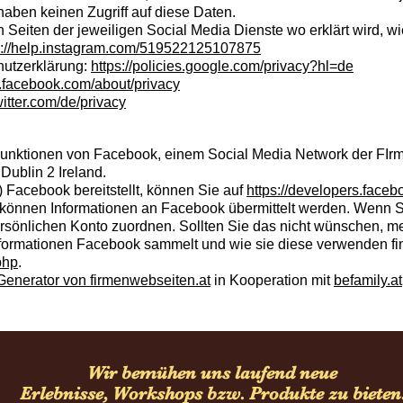
haben keinen Zugriff auf diese Daten.
n Seiten der jeweiligen Social Media Dienste wo erklärt wird, w
s://help.instagram.com/519522125107875
hutzerklärung:
https://policies.google.com/privacy?hl=de
.facebook.com/about/privacy
twitter.com/de/privacy
unktionen von Facebook, einem Social Media Network der FIrm
ublin 2 Ireland.
 Facebook bereitstellt, können Sie auf
https://developers.faceb
können Informationen an Facebook übermittelt werden. Wenn S
sönlichen Konto zuordnen. Sollten Sie das nicht wünschen, me
Informationen Facebook sammelt und wie sie diese verwenden fi
php
.
Generator von firmenwebseiten.at
in Kooperation mit
befamily.at
Wir bemühen uns laufend neue
Erlebnisse, Workshops bzw. Produkte zu bieten