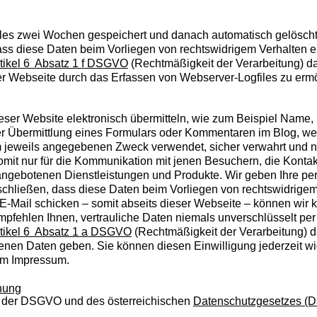
les zwei Wochen gespeichert und danach automatisch gelöscht. 
ass diese Daten beim Vorliegen von rechtswidrigem Verhalten 
tikel 6 Absatz 1 f DSGVO
(Rechtmäßigkeit der Verarbeitung) da
eser Webseite durch das Erfassen von Webserver-Logfiles zu erm
ieser Website elektronisch übermitteln, wie zum Beispiel Name
 Übermittlung eines Formulars oder Kommentaren im Blog, w
m jeweils angegebenen Zweck verwendet, sicher verwahrt und ni
omit nur für die Kommunikation mit jenen Besuchern, die Konta
angebotenen Dienstleistungen und Produkte. Wir geben Ihre p
sschließen, dass diese Daten beim Vorliegen von rechtswidrig
E-Mail schicken – somit abseits dieser Webseite – können wir 
mpfehlen Ihnen, vertrauliche Daten niemals unverschlüsselt per 
tikel 6 Absatz 1 a DSGVO
(Rechtmäßigkeit der Verarbeitung) da
nen Daten geben. Sie können diesen Einwilligung jederzeit wid
 im Impressum.
nung
 der DSGVO und des österreichischen
Datenschutzgesetzes (