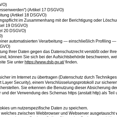
GVO)
gessenwerden“) (Artikel 17 DSGVO)
itung (Artikel 18 DSGVO)
lungspflicht im Zusammenhang mit der Berichtigung oder Lösc
ikel 19 DSGVO)
ikel 20 DSGVO)
O)
f einer automatisierten Verarbeitung — einschließlich Profilin
DSGVO)
tung Ihrer Daten gegen das Datenschutzrecht verstößt oder Ihr
sind, können Sie sich bei der Aufsichtsbehörde beschweren, wel
ite Sie unter
https://www.dsb.gv.at/
finden.
icher im Internet zu übertragen (Datenschutz durch Technikges
 Layer Security), einem Verschlüsselungsprotokoll zur sichere
icherstellen. Sie erkennen die Benutzung dieser Absicherung d
und der Verwendung des Schemas https (anstatt http) als Teil u
ies um nutzerspezifische Daten zu speichern.
, welches zwischen Webbrowser und Webserver ausgetauscht wir