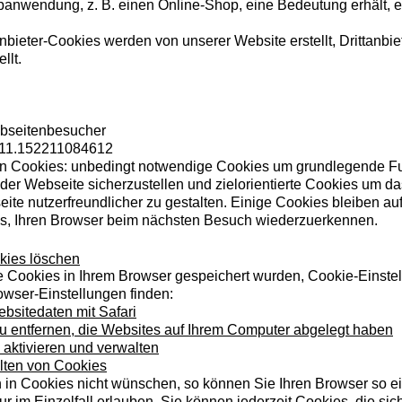
banwendung, z. B. einen Online-Shop, eine Bedeutung erhält, et
anbieter-Cookies werden von unserer Website erstellt, Drittanb
llt.
bseitenbesucher
4211.152211084612
on Cookies: unbedingt notwendige Cookies um grundlegende Fun
 der Webseite sicherzustellen und zielorientierte Cookies um d
te nutzerfreundlicher zu gestalten. Einige Cookies bleiben auf
ns, Ihren Browser beim nächsten Besuch wiederzuerkennen.
kies löschen
e Cookies in Ihrem Browser gespeichert wurden, Cookie-Einste
owser-Einstellungen finden:
bsitedaten mit Safari
zu entfernen, die Websites auf Ihrem Computer abgelegt haben
aktivieren und verwalten
alten von Cookies
in Cookies nicht wünschen, so können Sie Ihren Browser so ein
ur im Einzelfall erlauben. Sie können jederzeit Cookies, die si