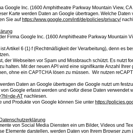
a Google Inc. (1600 Amphitheatre Parkway Mountain View, CA 
eser Karte werden Daten an Google übertragen. Welche Daten 
en Sie auf
https://www.google.com/intl/de/policies/privacy/
nachl
lärung
r Firma Google Inc. (1600 Amphitheatre Parkway Mountain 
t Artikel 6 (1) f (Rechtmäßigkeit der Verarbeitung), denn es bes
tzen.
, der Webseiten vor Spam und Missbrauch schützt. Es nutzt fort
halten. Mit der neuen API wird eine signifikante Anzahl Ihrer
en, ohne ein CAPTCHA lösen zu müssen. Wir nutzen reCAPTC
rden Daten an Google übertragen die Google nutzt um festzu
n von Google erfasst werden und wofür diese Daten verwendet 
cy?hl=de-AT
nachlesen.
e und Produkte von Google können Sie unter
https://policies.
 Datenschutzerklärung
mente von Social Media Diensten ein um Bilder, Videos und Tex
se Elemente darstellen, werden Daten von Ihrem Browser zum j