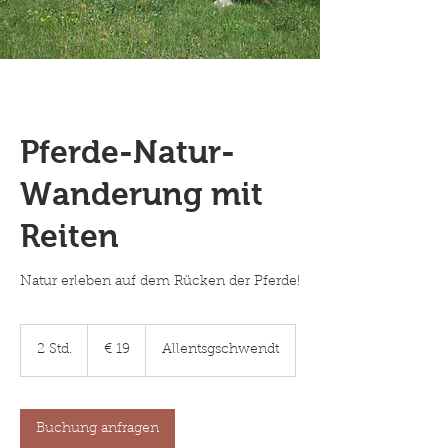
Pferde-Natur-
Wanderung mit
Reiten
Natur erleben auf dem Rücken der Pferde!
19
Euro
2 Std.
2
€ 19
Allentsgschwendt
S
t
d
.
Buchung anfragen