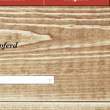
pferd
s