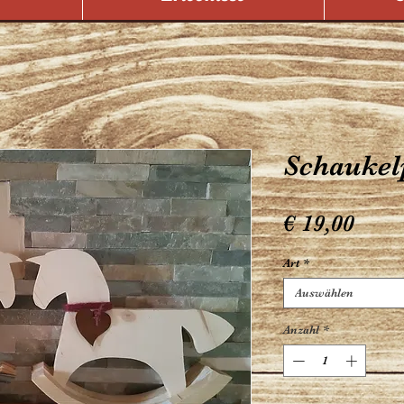
Schaukel
Prei
€ 19,00
Art
*
Auswählen
Anzahl
*