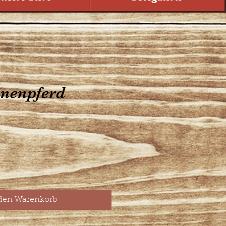
nenpferd
is
 den Warenkorb