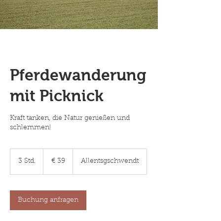
Pferdewanderung
mit Picknick
Kraft tanken, die Natur genießen und
schlemmen!
39
Euro
3 Std.
3
€ 39
Allentsgschwendt
S
t
d
.
Buchung anfragen